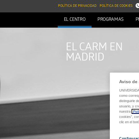
POLÍTICA DE PRIVACIDAD
POLÍTICA DE COOKIES
EL CENTRO
PROGRAMAS
P
EL CARM EN
MADRID
Aviso de
UNIVERSIDA
como corresp
distinguirle 
usuario, y c
nuestra
Polí
cookies”, con
clic en el bo
Configura