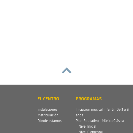
subir
EL CENTRO
PROGRAMAS
Instalaciones
Iniciación musical infantil: De 3 a 6
Matriculación
años
Dónde estamos
Plan Educativo - Música Clásica
Nivel Inicial
Nivel Elemental