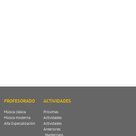
PROFESORADO
ACTIVIDADES
Música clásica
Próximas
Música moderna
Actividades
Alta Especialización
Actividades
Anteriores
Masterclass