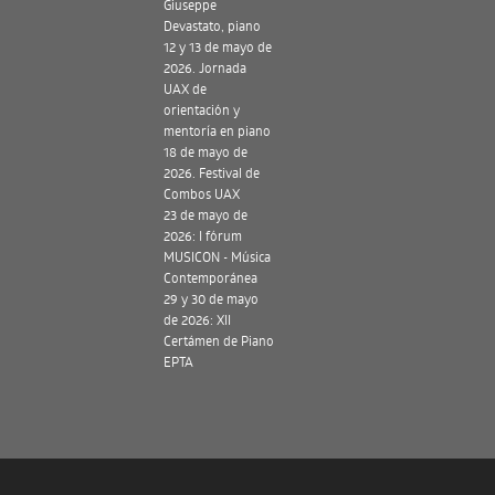
Giuseppe
Devastato, piano
12 y 13 de mayo de
2026. Jornada
UAX de
orientación y
mentoría en piano
18 de mayo de
2026. Festival de
Combos UAX
23 de mayo de
2026: I fórum
MUSICON - Música
Contemporánea
29 y 30 de mayo
de 2026: XII
Certámen de Piano
EPTA