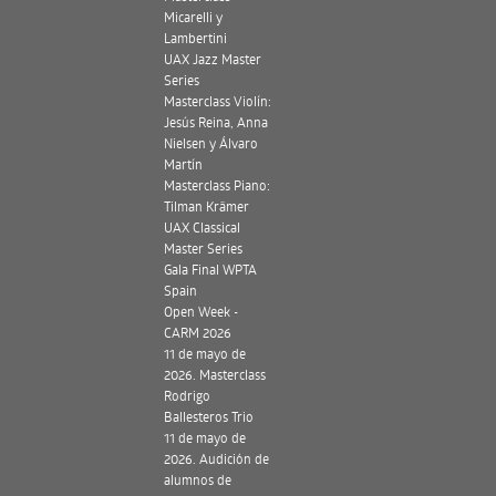
Micarelli y
Lambertini
UAX Jazz Master
Series
Masterclass Violín:
Jesús Reina, Anna
Nielsen y Álvaro
Martín
Masterclass Piano:
Tilman Krämer
UAX Classical
Master Series
Gala Final WPTA
Spain
Open Week -
CARM 2026
11 de mayo de
2026. Masterclass
Rodrigo
Ballesteros Trio
11 de mayo de
2026. Audición de
alumnos de