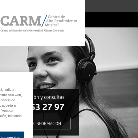
utilizan,
stro sitio web,
Información y consultas
eriencia de
91 353 27 97
n, acceda a
n “Aceptar
ación, haciendo
SOLICITAR INFORMACIÓN
 las cookies