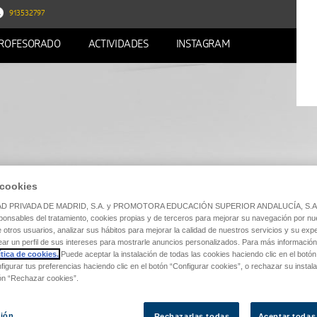
913532797
ROFESORADO
ACTIVIDADES
INSTAGRAM
 cookies
D PRIVADA DE MADRID, S.A. y PROMOTORA EDUCACIÓN SUPERIOR ANDALUCÍA, S.A.U. 
onsables del tratamiento, cookies propias y de terceros para mejorar su navegación por nue
de otros usuarios, analizar sus hábitos para mejorar la calidad de nuestros servicios y su exp
rear un perfil de sus intereses para mostrarle anuncios personalizados. Para más informació
tica de cookies.
Puede aceptar la instalación de todas las cookies haciendo clic en el botó
figurar tus preferencias haciendo clic en el botón “Configurar cookies”, o rechazar su instal
tón “Rechazar cookies”.
ción
Rechazarlas todas
Aceptar todas