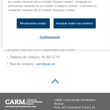
las cookies haciendo clic en el botón “Aceptar cookies”, configurar tus
preferencias haciendo clic en el botón “Configurar cookies”, o rechazar su
Realizaremos una valoración de nivel para proponerte el programa y
instalación, haciendo clic en el botón “Rechazar cookies”.
los horarios que mejor encajen con tus objetivos.
Ven a visitarnos. La
Facultad de Música
está abierta todo el día,
Rechazarlas todas
Aceptar todas las cookies
pero la actividad del
CARM
se desarrolla de
lunes a viernes
,
aproximadamente entre las
15h y las 21h
.
Configuración
Puedes solicitar una clase de prueba con cualquiera de nuestros
profesores.
Para pedir una cita con el responsable del CARM:
Teléfono de contacto: 91 353 27 97
Mail de contacto:
carm@uax.es
subir
CARM. Centro de Alto Rendimiento
Musical
Avda, del Comandante Franco, 10